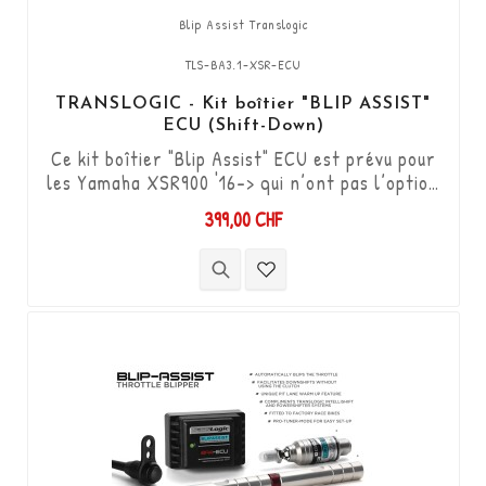
Blip Assist Translogic
TLS-BA3.1-XSR-ECU
TRANSLOGIC - Kit boîtier "BLIP ASSIST"
ECU (Shift-Down)
Ce kit boîtier "Blip Assist" ECU est prévu pour
les Yamaha XSR900 '16-> qui n’ont pas l’option
shifter d’origine, il s'utilise uniquement en
399,00 CHF
complément avec le Quickshifter Translogic
(Shift-up) Réf. TLS-QSXi-YT-DCS. Il permet
de descendre les vitesses (Shift-Down) sans
utiliser l'embrayage. Kit "Plug & Play"
compatible avec les connectiques d'origine. ...