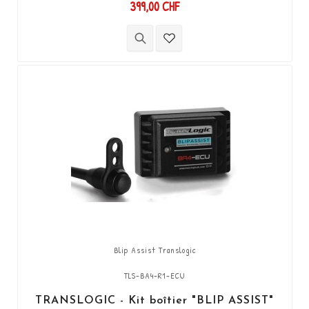
399,00 CHF
uniquement en complément avec le
Quickshifter Translogic (Shift-up) Réf. TLS-
QSXi-YK-DCS. Il permet de descendre les
vitesses (Shift-Down) sans utiliser
l'embrayage. Kit "Plug & Play" compatible avec
les connectiques d'origine. ...
Blip Assist Translogic
TLS-BA4-R1-ECU
TRANSLOGIC - Kit boîtier "BLIP ASSIST"