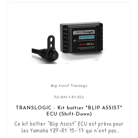
utiliser l'embrayage. Kit "Plug & Play"
compatible avec les connectiques d'origine.
Fonctionne...
Blip Assist Translogic
TLS-BA4.1-R1-ECU
TRANSLOGIC - Kit boîtier "BLIP ASSIST"
ECU (Shift-Down)
Ce kit boîtier "Blip Assist" ECU est prévu pour
les Yamaha YZF-R1 '15-'17 qui n’ont pas
l’option shifter d’origine, il s'utilise