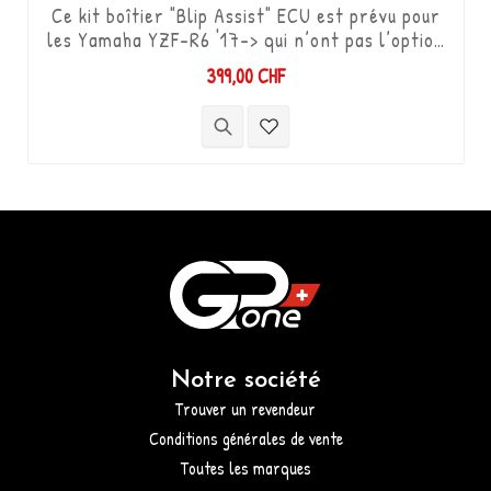
Ce kit boîtier "Blip Assist" ECU est prévu pour
les Yamaha YZF-R6 '17-> qui n’ont pas l’option
shifter d’origine, il s'utilise uniquement en
399,00 CHF
complément avec le Quickshifter Translogic
(Shift-up) Réf. TLS-QSXi-YK-DCS. Il permet
de descendre les vitesses (Shift-Down) sans
utiliser l'embrayage. Kit "Plug & Play"
compatible avec les connectiques d'origine. ...
Notre société
Trouver un revendeur
Conditions générales de vente
Toutes les marques