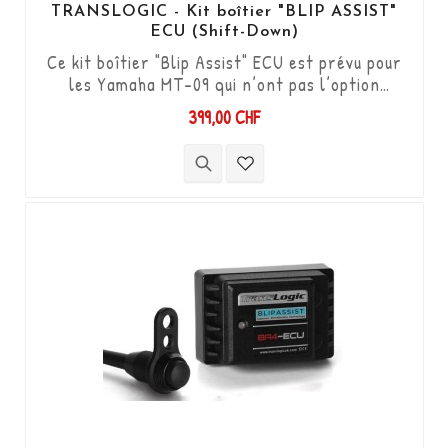
TRANSLOGIC - Kit boîtier "BLIP ASSIST"
ECU (Shift-Down)
Ce kit boîtier "Blip Assist" ECU est prévu pour
les Yamaha MT-09 qui n’ont pas l’option
shifter d’origine, il s'utilise uniquement en
399,00 CHF
complément avec le Quickshifter Translogic
(Shift-up) Réf. TLS-QSXi-YT-DCS. Il permet
de descendre les vitesses (Shift-Down) sans
utiliser l'embrayage. Kit "Plug & Play"
compatible avec les connectiques d'origine. ...