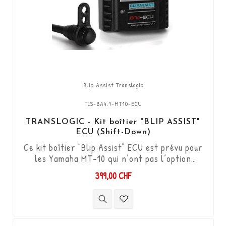
Blip Assist Translogic
TLS-BA4.1-MT10-ECU
TRANSLOGIC - Kit boîtier "BLIP ASSIST"
ECU (Shift-Down)
Ce kit boîtier "Blip Assist" ECU est prévu pour
les Yamaha MT-10 qui n’ont pas l’option
shifter d’origine, il s'utilise uniquement en
399,00 CHF
complément avec le Quickshifter Translogic
(Shift-up) Réf. TLS-QSXi-YK-DCS. Il permet
de descendre les vitesses (Shift-Down) sans
utiliser l'embrayage. Kit "Plug & Play"
compatible avec les connectiques d'origine. ...