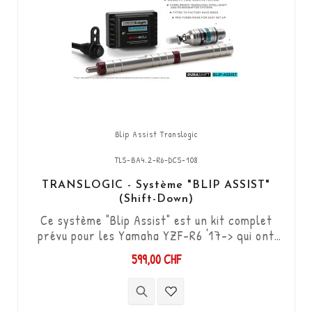
Blip Assist Translogic
TLS-BA4.2-R6-DCS-108
TRANSLOGIC - Système "BLIP ASSIST"
(Shift-Down)
Ce système "Blip Assist" est un kit complet
prévu pour les Yamaha YZF-R6 '17-> qui ont
déjà l’option shifter d’origine, il s'utilise en
599,00 CHF
combinaison avec la fonction quickshifter de
l'ECU Yamaha (Shift-up). Il permet de
descendre les vitesses (Shift-Down) sans