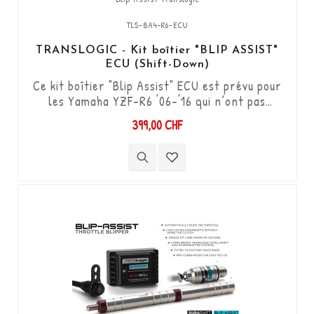
TLS-BA4-R6-ECU
TRANSLOGIC - Kit boîtier "BLIP ASSIST"
ECU (Shift-Down)
Ce kit boîtier "Blip Assist" ECU est prévu pour
les Yamaha YZF-R6 '06-'16 qui n’ont pas
l’option shifter d’origine, il s'utilise
399,00 CHF
uniquement en complément avec le
Quickshifter Translogic (Shift-up) Réf. TLS-
QSXi-YK-DCS-108. Il permet de descendre les
vitesses (Shift-Down) sans utiliser
l'embrayage. Kit "Plug & Play" compatible avec
les connectiques d'origine. ...