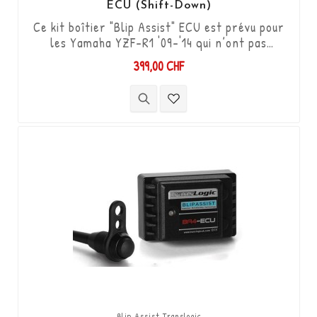
ECU (Shift-Down)
Ce kit boîtier "Blip Assist" ECU est prévu pour
les Yamaha YZF-R1 '09-'14 qui n’ont pas
l’option shifter d’origine, il s'utilise
399,00 CHF
uniquement en complément avec le
Quickshifter Translogic (Shift-up) Réf. TLS-
QSXi-YK-DCS. Il permet de descendre les
vitesses (Shift-Down) sans utiliser
l'embrayage. Kit "Plug & Play" compatible avec
les connectiques d'origine. ...
Blip Assist Translogic