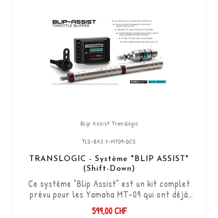
Blip Assist Translogic
TLS-BA3.1-MT09-DCS
TRANSLOGIC - Système "BLIP ASSIST"
(Shift-Down)
Ce système "Blip Assist" est un kit complet
prévu pour les Yamaha MT-09 qui ont déjà
l’option shifter d’origine, il s'utilise en
599,00 CHF
combinaison avec la fonction quickshifter de