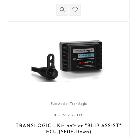
l'ECU Yamaha (Shift-up). Il permet de
descendre les vitesses (Shift-Down) sans
utiliser l'embrayage. Kit "Plug & Play"
compatible avec les connectiques d'origine.
Fonctionne avec...
Blip Assist Translogic
TLS-BA4.2-R6-ECU
TRANSLOGIC - Kit boîtier "BLIP ASSIST"
ECU (Shift-Down)