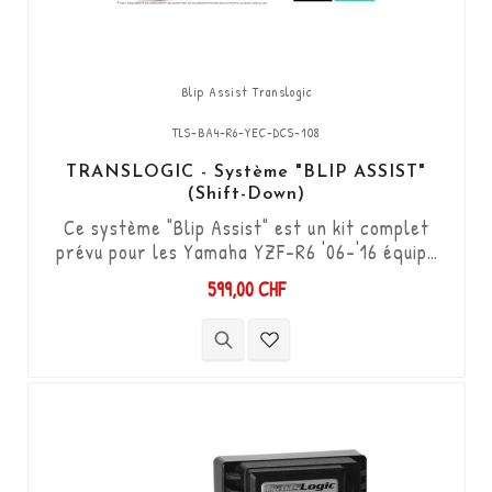
Blip Assist Translogic
TLS-BA4-R6-YEC-DCS-108
TRANSLOGIC - Système "BLIP ASSIST"
(Shift-Down)
Ce système "Blip Assist" est un kit complet
prévu pour les Yamaha YZF-R6 '06-'16 équipé
avec boîtier et câblage racing YEC. Il permet
599,00 CHF
de descendre les vitesses (Shift-Down) sans
utiliser l'embrayage. Kit "Plug & Play"
compatible avec les connectiques d'origine.
Fonctionne avec changement de vitesses type
"Standard & Inversé". Le capteur...