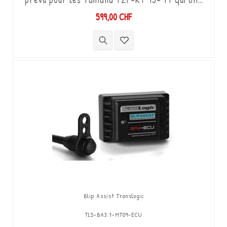
déjà l’option shifter d’origine, il s'utilise en
599,00 CHF
combinaison avec la fonction quickshifter de
l'ECU Yamaha (Shift-up). Il permet de
descendre les vitesses (Shift-Down) sans
utiliser l'embrayage. Kit "Plug & Play"
compatible avec les connectiques d'origine.
Fonctionne...
Blip Assist Translogic
TLS-BA3.1-MT09-ECU