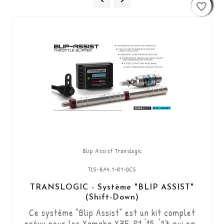
favorite_border
favorite_border
favorite_border
favorite_border
favorite_border
favorite_border
favorite_border
favorite_border
favorite_border
favorite_border
favorite_border
favorite_border
Blip Assist Translogic
TLS-BA4.1-R1-DCS
TRANSLOGIC - Système "BLIP ASSIST"
(Shift-Down)
Ce système "Blip Assist" est un kit complet
prévu pour les Yamaha YZF-R1 '15-'17 qui ont