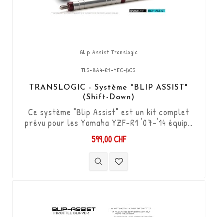
Blip Assist Translogic
TLS-BA4-R1-YEC-DCS
TRANSLOGIC - Système "BLIP ASSIST"
(Shift-Down)
Ce système "Blip Assist" est un kit complet
prévu pour les Yamaha YZF-R1 '07-'14 équipé
avec boîtier et câblage racing YEC. Il permet
599,00 CHF
de descendre les vitesses (Shift-Down) sans
utiliser l'embrayage. Kit "Plug & Play"
compatible avec les connectiques d'origine.
Fonctionne avec changement de vitesses type
"Standard & Inversé". Le capteur...