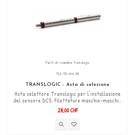
Parti di ricambio Translogic
TLS-TR-MM-85
TRANSLOGIC - Asta di selezione
Asta selettore Translogic per l'installazione
del sensore DCS. Filettature maschio-maschio
M6 / 2 filettature destre / lunghezza 56 mm +
28,00 CHF
filettature maschio da 9 mm e 20 mm su
ciascuna estremità.