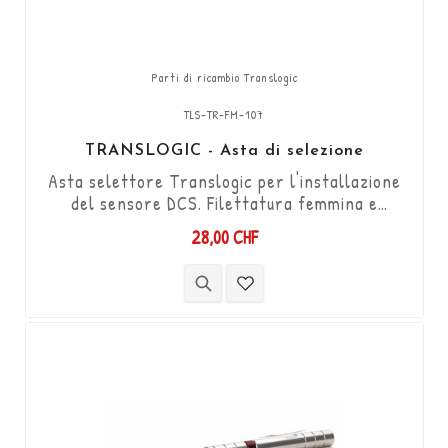
Parti di ricambio Translogic
TLS-TR-FM-107
TRANSLOGIC - Asta di selezione
Asta selettore Translogic per l'installazione
del sensore DCS. Filettatura femmina e
maschio M6 / lunghezza 86 mm + filettatura
28,00 CHF
maschio 22 mm (può essere accorciata a 66
mm).