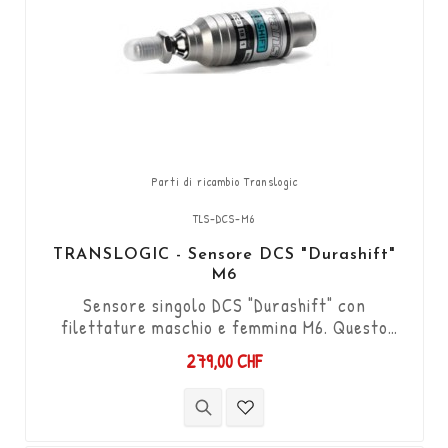
Parti di ricambio Translogic
TLS-DCS-M6
TRANSLOGIC - Sensore DCS "Durashift"
M6
Sensore singolo DCS "Durashift" con
filettature maschio e femmina M6. Questo
modello equipaggia la maggior parte dei kit
279,00 CHF
"Translogic". Funziona in entrambe le direzioni
"Push & Pull". Fornito con connettori JST a 2
pin.