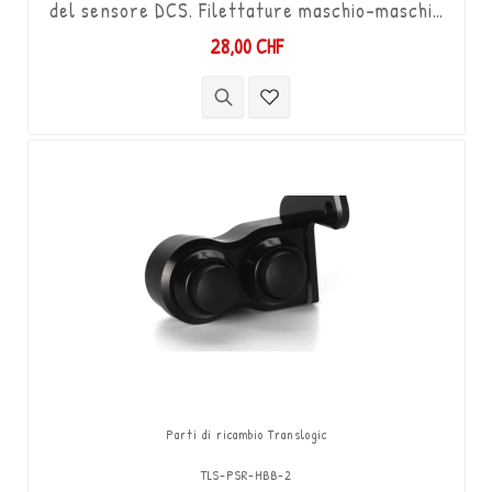
del sensore DCS. Filettature maschio-maschio
M6 / 2 filettature destre / lunghezza 16 mm +
28,00 CHF
filettature maschio da 9 mm e 20 mm su
ciascuna estremità.
Parti di ricambio Translogic
TLS-PSR-HBB-2