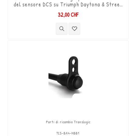
del sensore DCS su Triumph Daytona & Street
Triple 675. Filettature maschio-maschio M6 /
32,00 CHF
2 filettature destre / lunghezza 170 mm (con
scanalatura per cavo).
Parti di ricambio Translogic
TLS-BA4-HBB1