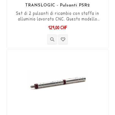
TRANSLOGIC - Pulsanti PSR2
Set di 2 pulsanti di ricambio con staffa in
alluminio lavorato CNC. Questo modello
equipaggia la PSR2 tipo "Powershifter". Adatto
129,00 CHF
per il montaggio su manubri da 7/8" (22,2
mm).