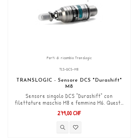
Parti di ricambio Translogic
TLS-DCS-M8
TRANSLOGIC - Sensore DCS "Durashift"
M8
Sensore singolo DCS "Durashift" con
filettature maschio M8 e femmina M6. Questo
modello viene utilizzato per applicazioni
279,00 CHF
speciali. Funziona in entrambe le direzioni
"Push & Pull". Fornito con connettori JST a 2
pin.