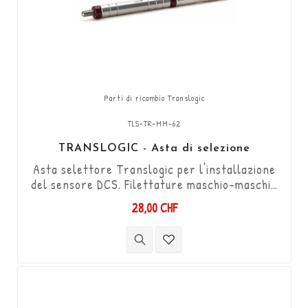
Parti di ricambio Translogic
TLS-TR-MM-62
TRANSLOGIC - Asta di selezione
Asta selettore Translogic per l'installazione
del sensore DCS. Filettature maschio-maschio
M6 / 2 filettature destre / lunghezza 33 mm +
28,00 CHF
filettature maschio da 9 mm e 20 mm su
ciascuna estremità.