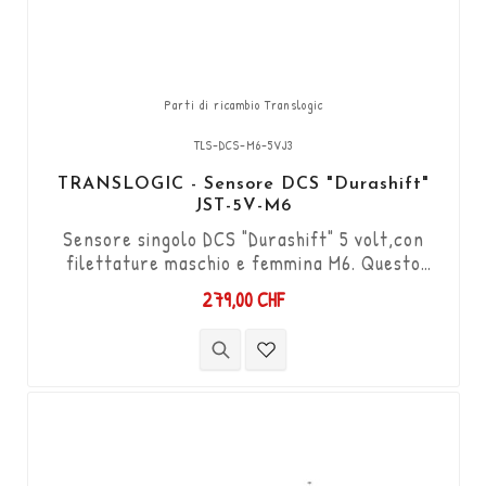
Parti di ricambio Translogic
TLS-DCS-M6-5VJ3
TRANSLOGIC - Sensore DCS "Durashift"
JST-5V-M6
Sensore singolo DCS "Durashift" 5 volt,con
filettature maschio e femmina M6. Questo
modello equipaggia la maggior parte dei kit
279,00 CHF
"Translogic". Funziona in entrambe le direzioni
"Push & Pull". Fornito con connettore JST a 3
pin.