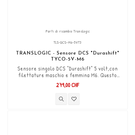
Parti di ricambio Translogic
TLS-DCS-M6-5VT3
TRANSLOGIC - Sensore DCS "Durashift"
TYCO-5V-M6
Sensore singolo DCS "Durashift" 5 volt,con
filettature maschio e femmina M6. Questo
modello equipaggia la maggior parte dei kit
279,00 CHF
"Translogic". Funziona in entrambe le direzioni
"Push & Pull". Fornito con connettore Tyco a 3
pin.