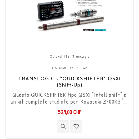
Quickshifter Translogic
TLS-QSXi-YK-DCS-62
TRANSLOGIC - "QUICKSHIFTER" QSXi
(Shift-Up)
Questo QUICKSHIFTER tipo QSXi "Intellishift" è
un kit completo studiato per Kawasaki Z900RS '18
->, che permette di aumentare le marce (Shift-
529,00 CHF
Up) senza utilizzare la frizione. Kit "Plug & Play"
compatibile con connettori originali. Funziona
con cambi di marcia di tipo "Standard e Reverse".
Il sensore DCS bidirezionale "Durashift" e l'asta