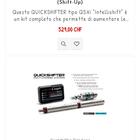
(Shift-Up)
Questo QUICKSHIFTER tipo QSXi "Intellishift" è
un kit completo che permette di aumentare le
marce (Shift-Up) senza utilizzare la frizione.
529,00 CHF
Kit "Plug & Play" compatibile con connettori
originali. Funziona con cambi di marcia di tipo
"Standard e Reverse". Il sensore DCS
bidirezionale "Durashift" e le aste del cambio
sono inclusi in questo kit.
Quickshifter Translogic