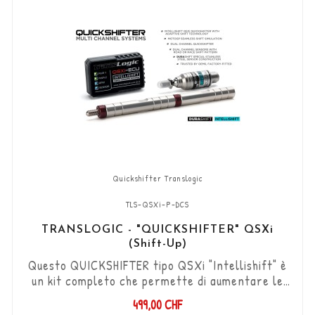
Quickshifter Translogic
TLS-QSXi-P-DCS
TRANSLOGIC - "QUICKSHIFTER" QSXi
(Shift-Up)
Questo QUICKSHIFTER tipo QSXi "Intellishift" è
un kit completo che permette di aumentare le
marce (Shift-Up) senza utilizzare la frizione.
499,00 CHF
Kit "Plug & Play" compatibile con connettori