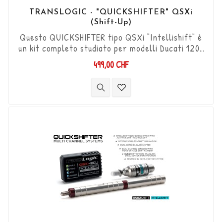
TRANSLOGIC - "QUICKSHIFTER" QSXi
(Shift-Up)
Questo QUICKSHIFTER tipo QSXi "Intellishift" è
un kit completo studiato per modelli Ducati 1200
Diavel '11 - '14, che permette di aumentare le
499,00 CHF
marce (Shift-Up) senza utilizzare la frizione.
Kit "Plug & Play" compatibile con connettori
originali. Funziona con cambi di marcia di tipo
"Standard e Reverse". Il sensore DCS
bidirezionale "Durashift" e l'asta...