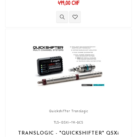
499,00 CHF
Kit "Plug & Play" compatibile con connettori
originali. Funziona con cambi di marcia di tipo
"Standard e Reverse". Il sensore DCS
bidirezionale "Durashift" e le aste del cambio
sono inclusi in questo kit.
Quickshifter Translogic
TLS-QSXi-YK-DCS
TRANSLOGIC - "QUICKSHIFTER" QSXi