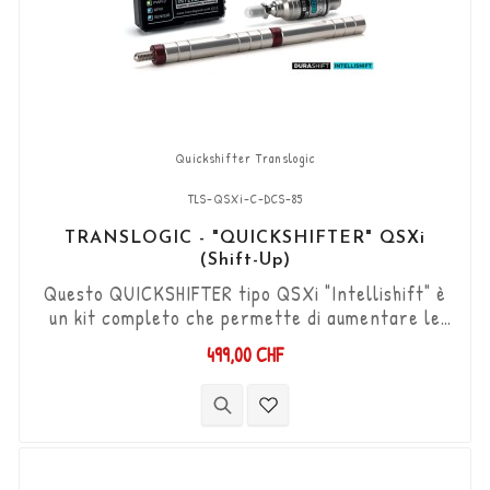
Quickshifter Translogic
TLS-QSXi-C-DCS-85
TRANSLOGIC - "QUICKSHIFTER" QSXi
(Shift-Up)
Questo QUICKSHIFTER tipo QSXi "Intellishift" è
un kit completo che permette di aumentare le
marce (Shift-Up) senza utilizzare la frizione.
499,00 CHF
Kit "Plug & Play" compatibile con connettori
originali. Funziona con cambi di marcia di tipo
"Standard e Reverse". Il sensore DCS
bidirezionale "Durashift" e l'asta del cambio
TLS-TR-MM-85 sono inclusi in questo...