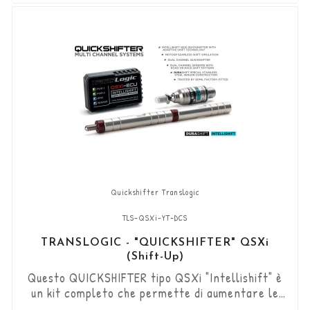
Il sensore DCS bidirezionale "Durashift" e le aste
del cambio sono...
Quickshifter Translogic
TLS-QSXi-YT-DCS
TRANSLOGIC - "QUICKSHIFTER" QSXi
(Shift-Up)
Questo QUICKSHIFTER tipo QSXi "Intellishift" è
un kit completo che permette di aumentare le
marce (Shift-Up) senza utilizzare la frizione.