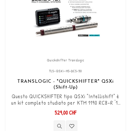
Quickshifter Translogic
TLS-QSXi-HS-DCS-50
TRANSLOGIC - "QUICKSHIFTER" QSXi
(Shift-Up)
Questo QUICKSHIFTER tipo QSXi "Intellishift" è
un kit completo studiato per KTM 1190 RC8-R '11
- '15 (modelli con 4 candele), che permette di
529,00 CHF
aumentare le marce (Shift-Up) senza utilizzare
la frizione. Kit "Plug & Play" compatibile con
connettori originali. Funziona con cambi di