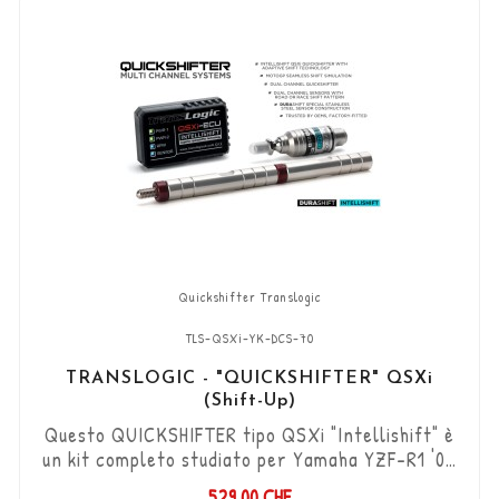
del cambio...
Quickshifter Translogic
TLS-QSXi-YK-DCS-70
TRANSLOGIC - "QUICKSHIFTER" QSXi
(Shift-Up)
Questo QUICKSHIFTER tipo QSXi "Intellishift" è
un kit completo studiato per Yamaha YZF-R1 '02
- '08 (solo modelli ad iniezione), che permette di
529,00 CHF