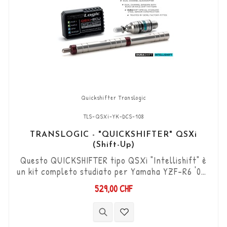
Quickshifter Translogic
TLS-QSXi-YK-DCS-108
TRANSLOGIC - "QUICKSHIFTER" QSXi
(Shift-Up)
Questo QUICKSHIFTER tipo QSXi "Intellishift" è
un kit completo studiato per Yamaha YZF-R6 '06-
>, che permette di aumentare le marce (Shift-
529,00 CHF
Up) senza utilizzare la frizione. Kit "Plug & Play"
compatibile con connettori originali. Funziona
con cambi di marcia di tipo "Standard e Reverse".