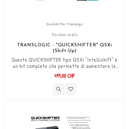
Quickshifter Translogic
TLS-QSXi-B-DCS
TRANSLOGIC - "QUICKSHIFTER" QSXi
(Shift-Up)
Questo QUICKSHIFTER tipo QSXi "Intellishift" è
un kit completo che permette di aumentare le
marce (Shift-Up) senza utilizzare la frizione.
499,00 CHF
Kit "Plug & Play" compatibile con connettori
originali. Funziona con cambi di marcia di tipo
"Standard e Reverse". Il sensore DCS
bidirezionale "Durashift" e le aste del cambio
sono inclusi in questo kit.