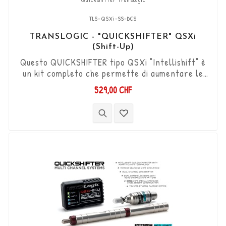
TLS-QSXi-SS-DCS
TRANSLOGIC - "QUICKSHIFTER" QSXi
(Shift-Up)
Questo QUICKSHIFTER tipo QSXi "Intellishift" è
un kit completo che permette di aumentare le
marce (Shift-Up) senza utilizzare la frizione.
529,00 CHF
Kit "Plug & Play" compatibile con connettori
originali. Funziona con cambi di marcia di tipo
"Standard e Reverse". Il sensore DCS
bidirezionale "Durashift" e le aste del cambio
sono inclusi in questo kit.