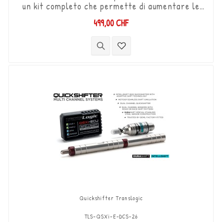
un kit completo che permette di aumentare le
marce (Shift-Up) senza utilizzare la frizione.
499,00 CHF
Kit "Plug & Play" compatibile con connettori
originali. Funziona con cambi di marcia di tipo
"Standard e Reverse". Il sensore DCS
bidirezionale "Durashift" e le aste del cambio
sono inclusi in questo kit.
Quickshifter Translogic
TLS-QSXi-E-DCS-26