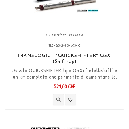
Quickshifter Translogic
TLS-QSXi-HS-DCS-45
TRANSLOGIC - "QUICKSHIFTER" QSXi
(Shift-Up)
Questo QUICKSHIFTER tipo QSXi "Intellishift" è
un kit completo che permette di aumentare le
marce (Shift-Up) senza utilizzare la frizione.
529,00 CHF
Kit "Plug & Play" compatibile con connettori
originali. Funziona con cambi di marcia di tipo
"Standard e Reverse". Il sensore DCS
bidirezionale "Durashift" e l'asta del cambio
TLS-TR-MM-45 sono inclusi in questo...