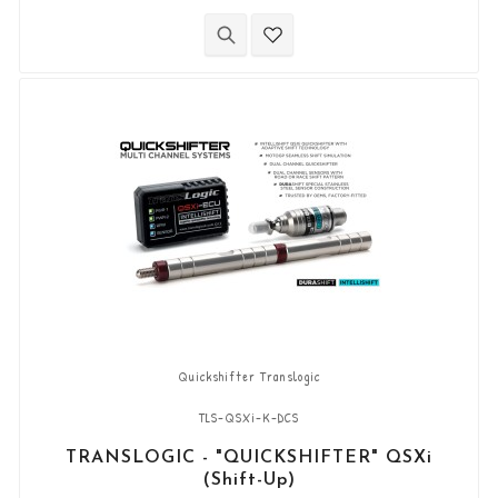
originali. Funziona con cambi di marcia di tipo
"Standard e Reverse". Il sensore DCS
bidirezionale "Durashift" e le aste del cambio
sono inclusi in questo kit.
Quickshifter Translogic
TLS-QSXi-K-DCS
TRANSLOGIC - "QUICKSHIFTER" QSXi
(Shift-Up)