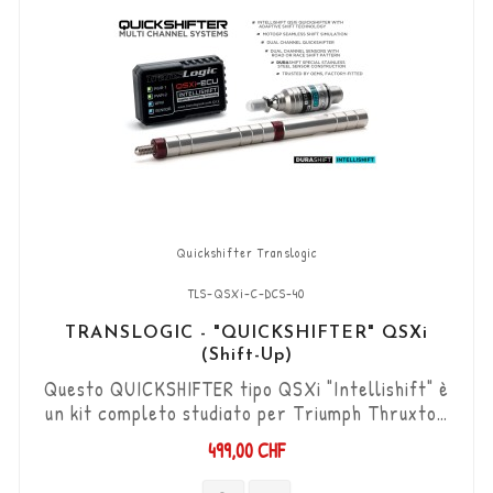
Quickshifter Translogic
TLS-QSXi-C-DCS-40
TRANSLOGIC - "QUICKSHIFTER" QSXi
(Shift-Up)
Questo QUICKSHIFTER tipo QSXi "Intellishift" è
un kit completo studiato per Triumph Thruxton
1200 '16 ->, che permette di aumentare le marce
499,00 CHF
(Shift-Up) senza utilizzare la frizione. Kit "Plug
& Play" compatibile con connettori originali.