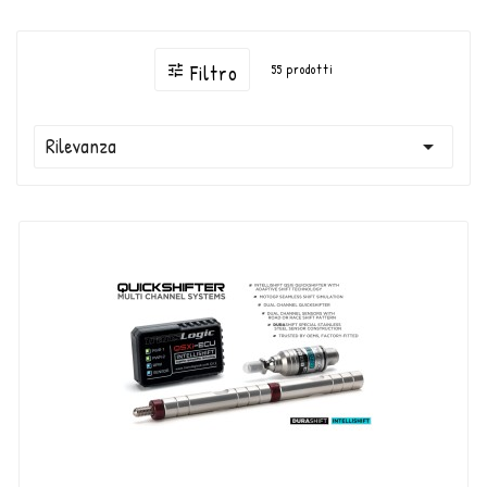
Filtro
55 prodotti

Rilevanza
