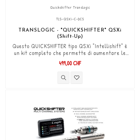
Quickshifter Translogic
TLS-QSXi-C-DCS
TRANSLOGIC - "QUICKSHIFTER" QSXi
(Shift-Up)
Questo QUICKSHIFTER tipo QSXi "Intellishift" è
un kit completo che permette di aumentare le
marce (Shift-Up) senza utilizzare la frizione.
499,00 CHF
Kit "Plug & Play" compatibile con connettori
originali. Funziona con cambi di marcia di tipo
"Standard e Reverse". Il sensore DCS
bidirezionale "Durashift" e le aste del cambio
sono inclusi in questo kit.