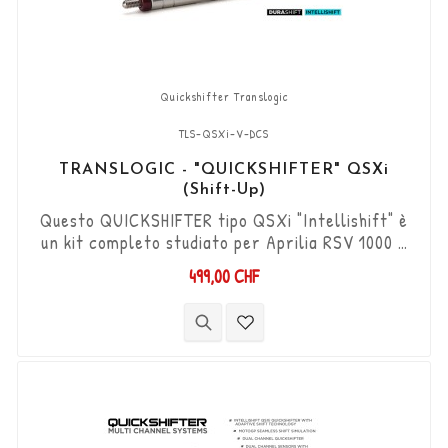
Quickshifter Translogic
TLS-QSXi-V-DCS
TRANSLOGIC - "QUICKSHIFTER" QSXi
(Shift-Up)
Questo QUICKSHIFTER tipo QSXi "Intellishift" è
un kit completo studiato per Aprilia RSV 1000 R
'04 - '08 (solo modelli dotati di comandi
499,00 CHF
retromarcia con asta selettore), che permette
di aumentare le marce (Shift-Up) senza
utilizzare la frizione. Kit "Plug & Play"
compatibile con connettori originali. Funziona
con cambi di marcia di tipo "Standard e Reverse".
...