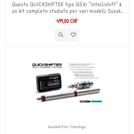
Questo QUICKSHIFTER tipo QSXi "Intellishift" è
un kit completo studiato per vari modelli Suzuki
SV650, che permette di salire di marcia (Shift-
499,00 CHF
Up) senza utilizzare la frizione. Kit "Plug & Play"
compatibile con connettori originali. Funziona
con cambi di marcia di tipo "Standard e Reverse".
Il sensore DCS bidirezionale "Durashift" e le aste
del cambio...
Quickshifter Translogic