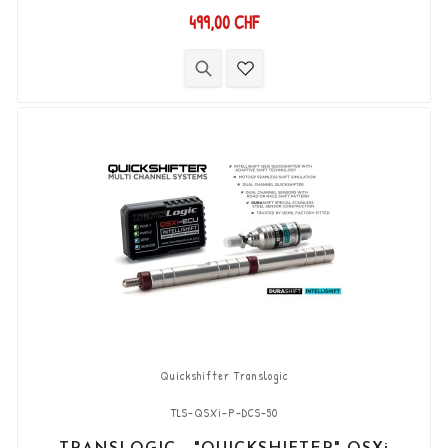
990 (Solo per modelli con bobine di accensione
499,00 CHF
con connettori a 2 pin), che permette di
aumentare le marce (Shift-Up) senza utilizzare
la frizione. Kit "Plug & Play" compatibile con
connettori originali. Funziona con cambi di
marcia di tipo "Standard e Reverse". ...
Quickshifter Translogic
TLS-QSXi-P-DCS-50