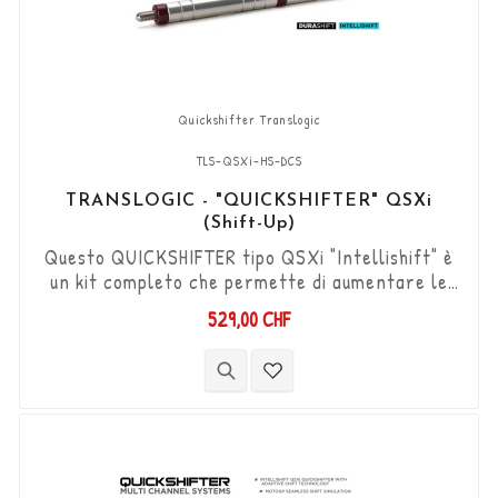
Quickshifter Translogic
TLS-QSXi-HS-DCS
TRANSLOGIC - "QUICKSHIFTER" QSXi
(Shift-Up)
Questo QUICKSHIFTER tipo QSXi "Intellishift" è
un kit completo che permette di aumentare le
marce (Shift-Up) senza utilizzare la frizione.
529,00 CHF
Kit "Plug & Play" compatibile con connettori
originali. Funziona con cambi di marcia di tipo
"Standard e Reverse". Il sensore DCS
bidirezionale "Durashift" e le aste del cambio
sono inclusi in questo kit.