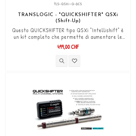
TLS-QSXi-Q-DCS
TRANSLOGIC - "QUICKSHIFTER" QSXi
(Shift-Up)
Questo QUICKSHIFTER tipo QSXi "Intellishift" è
un kit completo che permette di aumentare le
marce (Shift-Up) senza utilizzare la frizione.
499,00 CHF
Kit "Plug & Play" compatibile con connettori
originali. Funziona con cambi di marcia di tipo
"Standard e Reverse". Il sensore DCS
bidirezionale "Durashift" e le aste del cambio
sono inclusi in questo kit.