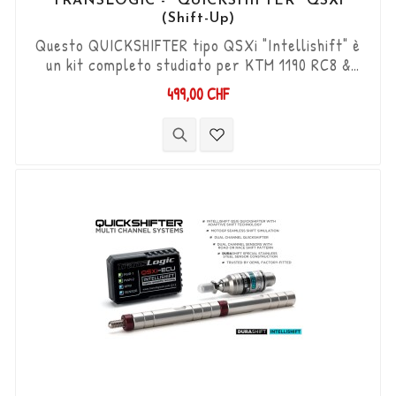
TRANSLOGIC - "QUICKSHIFTER" QSXi
(Shift-Up)
Questo QUICKSHIFTER tipo QSXi "Intellishift" è
un kit completo studiato per KTM 1190 RC8 &
RC8-R '08 - '10 (modelli con 2 candele), che
499,00 CHF
permette di aumentare le marce (Shift-Up)
senza utilizzare la frizione. Kit "Plug & Play"
compatibile con connettori originali. Funziona
con cambi di marcia di tipo "Standard e Reverse".
Il sensore DCS bidirezionale...