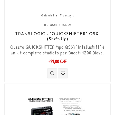
Quickshifter Translogic
TLS-QSXi-B-DCS-26
TRANSLOGIC - "QUICKSHIFTER" QSXi
(Shift-Up)
Questo QUICKSHIFTER tipo QSXi "Intellishift" è
un kit completo studiato per Ducati 1200 Diavel
'15 - '18 (con 4 candele), che permette di
499,00 CHF
aumentare le marce (Shift-Up) senza utilizzare
la frizione. Kit "Plug & Play" compatibile con
connettori originali. Funziona con cambi di
marcia di tipo "Standard e Reverse". Il sensore
DCS bidirezionale "Durashift" e...