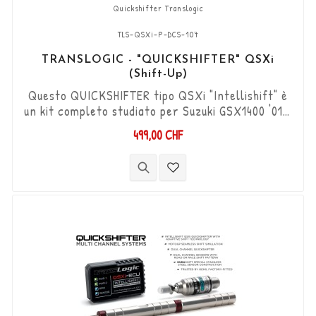
Quickshifter Translogic
TLS-QSXi-P-DCS-107
TRANSLOGIC - "QUICKSHIFTER" QSXi
(Shift-Up)
Questo QUICKSHIFTER tipo QSXi "Intellishift" è
un kit completo studiato per Suzuki GSX1400 '01 -
'07, che permette di aumentare le marce (Shift-
499,00 CHF
Up) senza utilizzare la frizione. Kit "Plug & Play"
compatibile con connettori originali. Funziona
con cambi di marcia di tipo "Standard e Reverse".
Il sensore DCS bidirezionale "Durashift" e l'asta
del cambio...