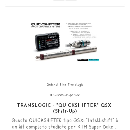
marcia di tipo "Standard e Reverse". Il sensore
DCS bidirezionale "Durashift"...
Quickshifter Translogic
TLS-QSXi-P-DCS-45
TRANSLOGIC - "QUICKSHIFTER" QSXi
(Shift-Up)
Questo QUICKSHIFTER tipo QSXi "Intellishift" è
un kit completo studiato per KTM Super Duke R