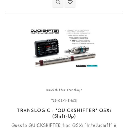
Funziona con cambi di marcia di tipo "Standard e
Reverse". Il sensore DCS bidirezionale
"Durashift" e i componenti...
Quickshifter Translogic
TLS-QSXi-E-DCS
TRANSLOGIC - "QUICKSHIFTER" QSXi
(Shift-Up)
Questo QUICKSHIFTER tipo QSXi "Intellishift" è