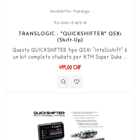
Quickshifter Translogic
TLS-QSXi-E-DCS-45
TRANSLOGIC - "QUICKSHIFTER" QSXi
(Shift-Up)
Questo QUICKSHIFTER tipo QSXi "Intellishift" è
un kit completo studiato per KTM Super Duke R
990 '08 - '11 (Solo per modelli con bobine di
499,00 CHF
accensione con connettori a 3 pin), che
permette di aumentare le marce (Shift-Up)
senza utilizzare la frizione. Kit "Plug & Play"
compatibile con connettori originali. Funziona
con cambi di marcia di tipo "Standard e...