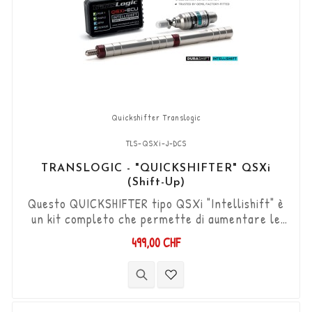
Quickshifter Translogic
TLS-QSXi-J-DCS
TRANSLOGIC - "QUICKSHIFTER" QSXi
(Shift-Up)
Questo QUICKSHIFTER tipo QSXi "Intellishift" è
un kit completo che permette di aumentare le
marce (Shift-Up) senza utilizzare la frizione.
499,00 CHF
Kit "Plug & Play" compatibile con connettori
originali. Funziona con cambi di marcia di tipo
"Standard e Reverse". Il sensore DCS
bidirezionale "Durashift" e le aste del cambio
sono inclusi in questo kit.